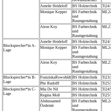
Amelie Heideloff
BS Holztechnik
Ti24
Monique Kepper
BS Farbtechnik
ML2
und
Raumgestaltung
Airon Koy
BS Farbtechnik
ML2
und
Raumgestaltung
Amelie Heideloff
BS Holztechnik
Ti24
Blocksprecher*in A-
Monique Kepper
BS Farbtechnik
ML2
Lage
und
Raumgestaltung
Airon Koy
BS Farbtechnik
ML2
und
Raumgestaltung
Blocksprecher*in B-
FranziskaRowohldt
BS Holztechnik
Ti23
Lage
Phe Rudolff
BS Holztechnik
Ti25
Blocksprecher*in C-
Mia De Nil
BS Holztechnik
Ti24
Lage
Regina Moll
BS Holztechnik
Ti25
Abdussamed
BS Farbtechnik
ML24
Özdemir
und
Raumgestaltung