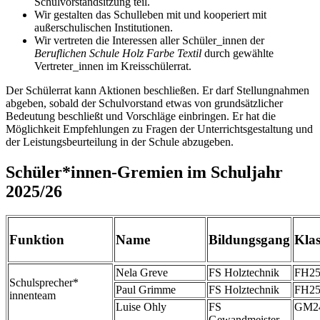
Schulvorstandsitzung teil.
Wir gestalten das Schulleben mit und kooperiert mit
außerschulischen Institutionen.
Wir vertreten die Interessen aller Schüler_innen der
Beruflichen Schule Holz Farbe Textil
durch gewählte
Vertreter_innen im Kreisschülerrat.
Der Schülerrat kann Aktionen beschließen. Er darf Stellungnahmen
abgeben, sobald der Schulvorstand etwas von grundsätzlicher
Bedeutung beschließt und Vorschläge einbringen. Er hat die
Möglichkeit Empfehlungen zu Fragen der Unterrichtsgestaltung und
der Leistungsbeurteilung in der Schule abzugeben.
Schüler*innen-Gremien im Schuljahr
2025/26
Funktion
Name
Bildungsgang
Klas
Nela Greve
FS Holztechnik
FH2
Schulsprecher*
Paul Grimme
FS Holztechnik
FH2
innenteam
Luise Ohly
FS
GM2
Gewandmeister