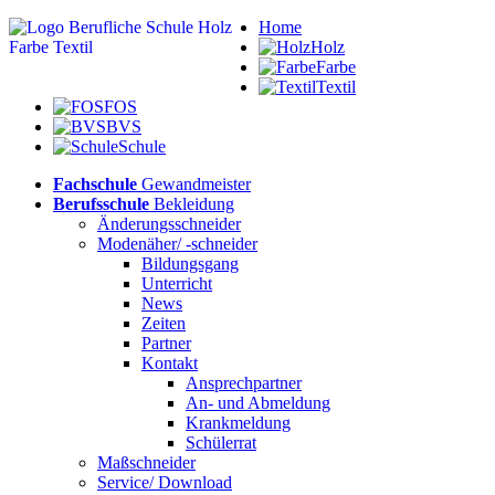
Home
Holz
Farbe
Textil
FOS
BVS
Schule
Fachschule
Gewandmeister
Berufsschule
Bekleidung
Änderungsschneider
Modenäher/ -schneider
Bildungsgang
Unterricht
News
Zeiten
Partner
Kontakt
Ansprechpartner
An- und Abmeldung
Krankmeldung
Schülerrat
Maßschneider
Service/ Download