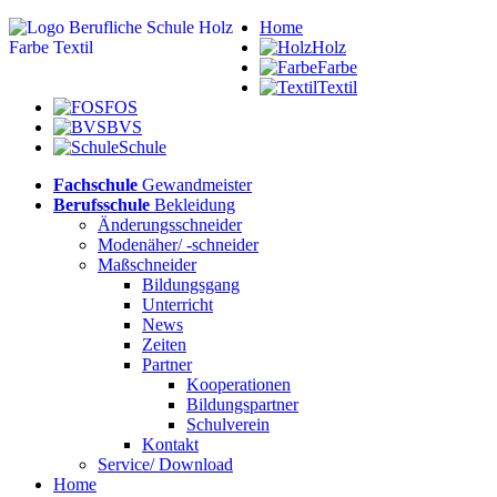
Home
Holz
Farbe
Textil
FOS
BVS
Schule
Fachschule
Gewandmeister
Berufsschule
Bekleidung
Änderungsschneider
Modenäher/ -schneider
Maßschneider
Bildungsgang
Unterricht
News
Zeiten
Partner
Kooperationen
Bildungspartner
Schulverein
Kontakt
Service/ Download
Home