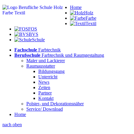
Home
Holz
Farbe
Textil
FOS
BVS
Schule
Fachschule
Farbtechnik
Berufsschule
Farbtechnik und Raumgestaltung
Maler und Lackierer
Raumausstatter
Bildungsgang
Unterricht
News
Zeiten
Partner
Kontakt
Polster- und Dekorationsnäher
Service/ Download
Home
nach oben